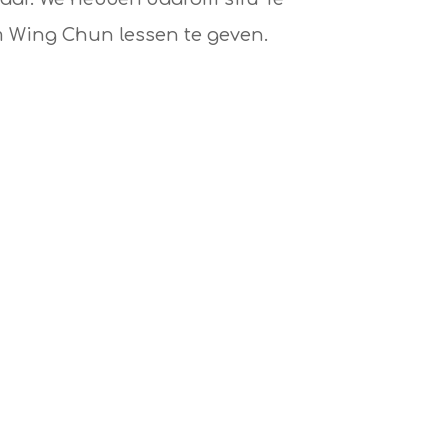
 Wing Chun lessen te geven.
r
白底运动鞋 | Witte zolen
进入体育室必须穿上白底运动鞋. 这条
规则适用于所有人否则不得进入。
Schoenen met witte zolen zijn
verplicht voor het betreden
van de kleine sportzaal. Deze
regel geldt voor iedereen! Geen
witte schoenzolen betekent
geen toegang tot de lessen.

只收本校学 | Alleen voor