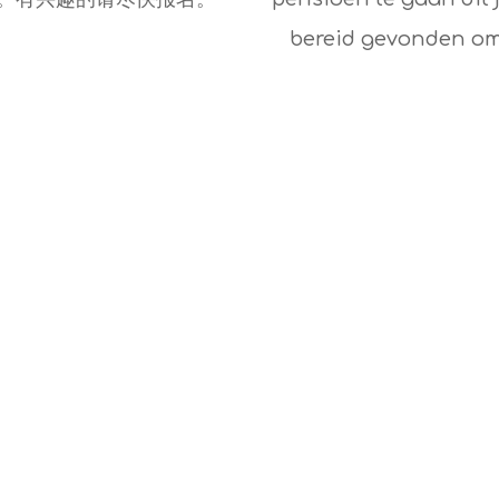
bereid gevonden om

学费 | Lesgeld
 10
整个武术班学年的学费已定为224 欧
元，一个学年有 2 个學期，学費按学
期支付。第一个学期的学费是112 欧
ven
元。
n de
Het lesgeld voor het hele
schooljaar is vastgesteld op
€224. Een schooljaar heeft 2
semesters en de betaling is
per semester. De kosten voor