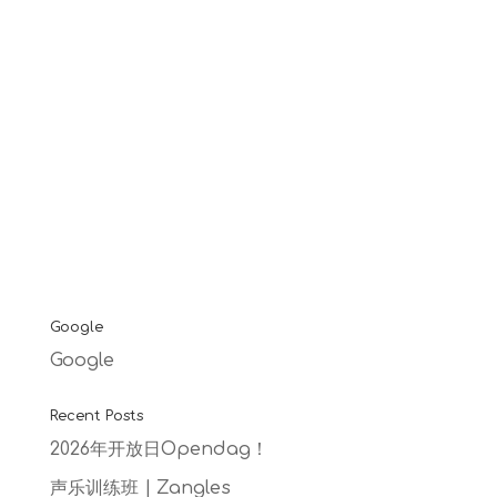
Nederland niet aan de orde. Lees
verder in onze nieuwsbrief over de
maatregelen die wij als school nemen
tegen het Coronavirus.
Google
Google
Recent Posts
2026年开放日Opendag！
声乐训练班 | Zangles