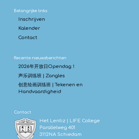
Belangrijke links
Inschrijven
Kalender
Contact
Recente nieuwsberichten
2026年开放日Opendag！
声乐训练班 | Zangles
创意绘画训练班 | Tekenen en
Handvaardigheid
Contact
Het Lentiz | LIFE College
Parallelweg 401
3112NA Schiedam