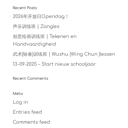
Recent Posts
2026年开放日Opendag！
声乐训练班 | Zangles
创意绘画训练班 | Tekenen en
Handvaardigheid
武术(咏春)训练班 | Wushu (Wing Chun )lessen
13-09-2025 – Start nieuw schooljaar
Recent Comments
Meta
Log in
Entries feed
Comments feed