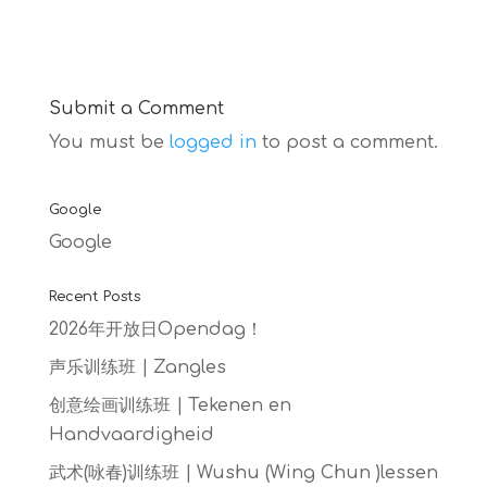
Submit a Comment
You must be
logged in
to post a comment.
Google
Google
Recent Posts
2026年开放日Opendag！
声乐训练班 | Zangles
创意绘画训练班 | Tekenen en
Handvaardigheid
武术(咏春)训练班 | Wushu (Wing Chun )lessen