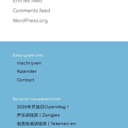
Entries feed
Comments feed
WordPress.org
Belangrijke links
Inschrijven
Kalender
Contact
Recente nieuwsberichten
2026年开放日Opendag！
声乐训练班 | Zangles
创意绘画训练班 | Tekenen en