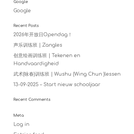
Google
Google
Recent Posts
2026年开放日Opendag！
声乐训练班 | Zangles
创意绘画训练班 | Tekenen en
Handvaardigheid
武术(咏春)训练班 | Wushu (Wing Chun )lessen
13-09-2025 – Start nieuw schooljaar
Recent Comments
Meta
Log in