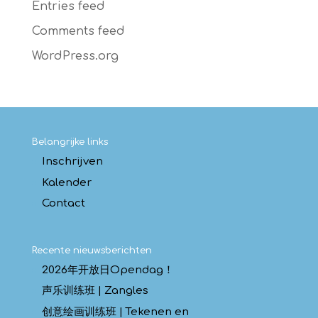
Entries feed
Comments feed
WordPress.org
Belangrijke links
Inschrijven
Kalender
Contact
Recente nieuwsberichten
2026年开放日Opendag！
声乐训练班 | Zangles
创意绘画训练班 | Tekenen en