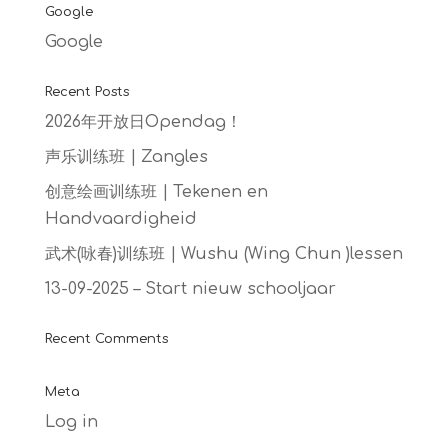
Google
Google
Recent Posts
2026年开放日Opendag！
声乐训练班 | Zangles
创意绘画训练班 | Tekenen en
Handvaardigheid
武术(咏春)训练班 | Wushu (Wing Chun )lessen
13-09-2025 – Start nieuw schooljaar
Recent Comments
Meta
Log in