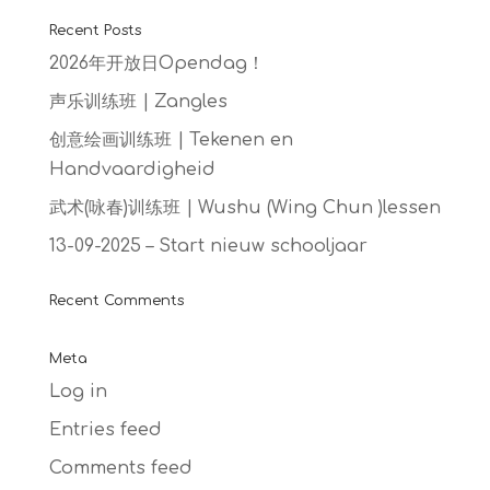
Recent Posts
2026年开放日Opendag！
声乐训练班 | Zangles
创意绘画训练班 | Tekenen en
Handvaardigheid
武术(咏春)训练班 | Wushu (Wing Chun )lessen
13-09-2025 – Start nieuw schooljaar
Recent Comments
Meta
Log in
Entries feed
Comments feed