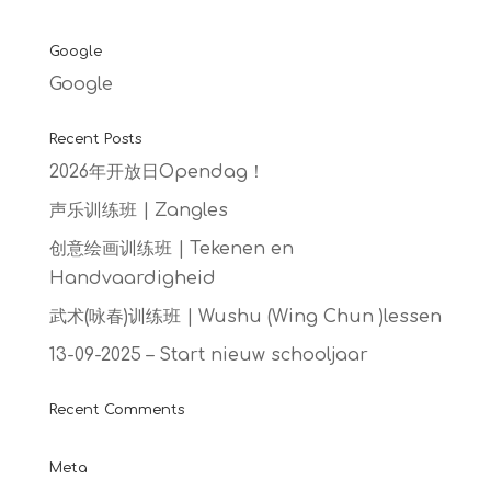
Google
Google
Recent Posts
2026年开放日Opendag！
声乐训练班 | Zangles
创意绘画训练班 | Tekenen en
Handvaardigheid
武术(咏春)训练班 | Wushu (Wing Chun )lessen
13-09-2025 – Start nieuw schooljaar
Recent Comments
Meta